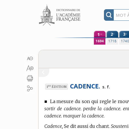
Aller au contenu
1
2
3
e
e
re
1694
1718
174
CADENCE.
re
s. f.
1
ÉDITION
■
La mesure du son qui regle le mou
sortir de cadence. perdre la cadence. en
cadence. marquer la cadence.
Cadence,
Se dit aussi du chant.
Sousteni