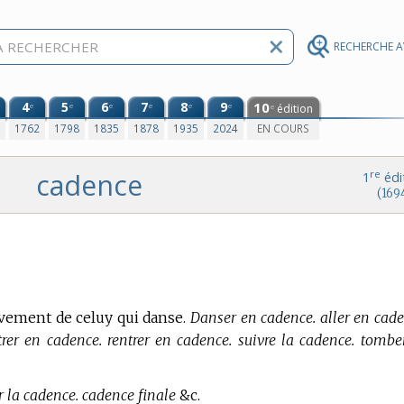
RECHERCHE 
4
5
6
7
8
9
10
e
e
e
e
e
e
édition
e
0
1762
1798
1835
1878
1935
2024
EN COURS
cadence
re
1
édi
(169
vement de celuy qui danse.
Danser en cadence. aller en cade
trer en cadence. rentrer en cadence. suivre la cadence. tombe
r la cadence. cadence finale
&c.