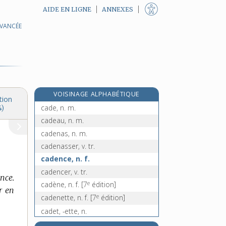
AIDE EN LIGNE
ANNEXES
AVANCÉE
cadastrer, v. tr.
cadavéreux, -euse, adj.
cadavérique, adj.
cadavre, n. m.
caddie [I], n. m.
VOISINAGE ALPHABÉTIQUE
caddie [II], n. m.
tion
cade, n. m.
4)
cadeau, n. m.
cadenas, n. m.
cadenasser, v. tr.
cadence, n. f.
cadencer, v. tr.
nce.
e
cadène, n. f.
[7
édition]
r en
e
cadenette, n. f.
[7
édition]
cadet, -ette, n.
e
cadette [I], n. f.
[7
édition]