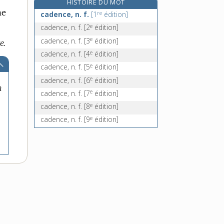
HISTOIRE DU MOT
e
cadette [II], n. f.
[7
édition]
ne
re
cadence, n. f.
[1
édition]
cadi, n. m.
e
cadence, n. f.
[2
édition]
e
cadis, n. m.
[7
édition]
e
cadence, n. f.
[3
édition]
e.
cadjin, adj. inv. en genre
e
cadence, n. f.
[4
édition]
e
cadence, n. f.
[5
édition]
e
cadence, n. f.
[6
édition]
n
e
cadence, n. f.
[7
édition]
e
cadence, n. f.
[8
édition]
e
cadence, n. f.
[9
édition]