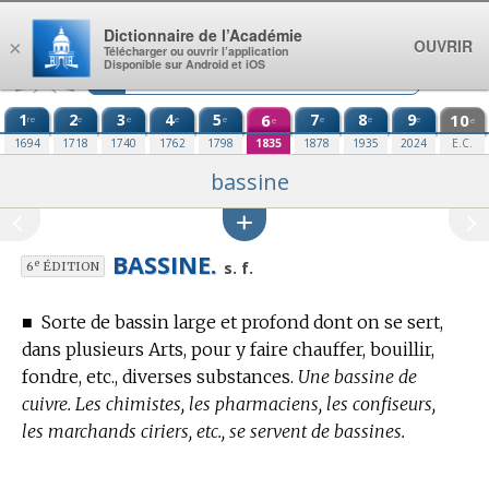
Aller au contenu
Dictionnaire de l’Académie
OUVRIR
×
Télécharger ou ouvrir l’application
Disponible sur Android et iOS
1
2
3
4
5
6
7
8
9
10
re
e
e
e
e
e
e
e
e
e
1694
1718
1740
1762
1798
1835
1878
1935
2024
E.C.
bassine
BASSINE.
e
s. f.
6
ÉDITION
■
Sorte de bassin large et profond dont on se sert,
dans plusieurs Arts, pour y faire chauffer, bouillir,
fondre, etc., diverses substances.
Une bassine de
cuivre. Les chimistes, les pharmaciens, les confiseurs,
les marchands ciriers, etc., se servent de bassines.