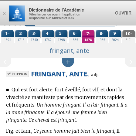
Aller au contenu
Dictionnaire de l’Académie
OUVRIR
×
Télécharger ou ouvrir l’application
Disponible sur Android et iOS
1
2
3
4
5
6
7
8
9
10
re
e
e
e
e
e
e
e
e
e
1694
1718
1740
1762
1798
1835
1878
1935
2024
E.C.
fringant, ante
FRINGANT, ANTE.
e
adj.
7
ÉDITION
■
Qui est fort alerte, fort éveillé, fort vif, et dont la
vivacité se manifeste par des mouvements rapides
et fréquents.
Un homme fringant. Il a l’air fringant. Il a
la mine fringante. Il a épousé une femme bien
fringante. Ce cheval est fringant.
Fig. et fam.,
Ce jeune homme fait bien le fringant,
Il