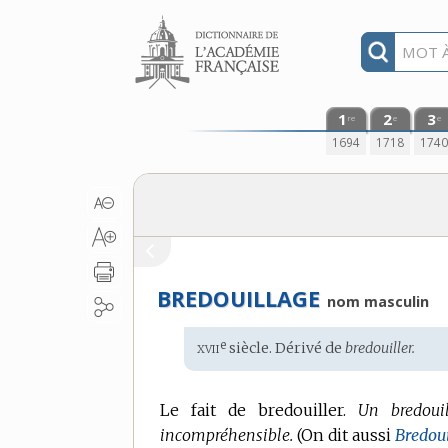
Aller au contenu
1
2
3
re
e
e
1694
1718
174
BREDOUILLAGE
nom masculin
xvii
e
Étymologie
siècle. Dérivé de
bredouiller.
:
Le fait de bredouiller.
Un bredoui
incompréhensible.
(On dit aussi
Bredou