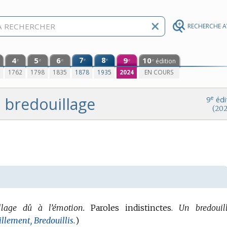
RECHERCHE 
4
5
6
7
8
9
10
e
e
édition
e
e
e
e
e
0
1762
1798
1835
1878
1935
2024
EN COURS
bredouillage
e
9
édi
(202
llage dû à l’émotion.
Paroles indistinctes.
Un bredouil
illement,
Bredouillis.
)