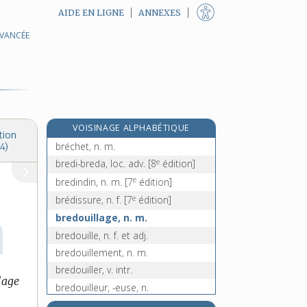
AIDE EN LIGNE
ANNEXES
AVANCÉE
breakfast, n. m.
e
bréant, n. m.
[7
édition]
brebis, n. f.
brèche [I], n. f.
brèche [II], n. f.
VOISINAGE ALPHABÉTIQUE
brèche-dent, adj. inv.
tion
bréchet, n. m.
4)
e
bredi-breda, loc. adv.
[8
édition]
e
bredindin, n. m.
[7
édition]
e
brédissure, n. f.
[7
édition]
bredouillage, n. m.
bredouille, n. f. et adj.
bredouillement, n. m.
bredouiller, v. intr.
lage
bredouilleur, -euse, n.
bredouillis, n. m.