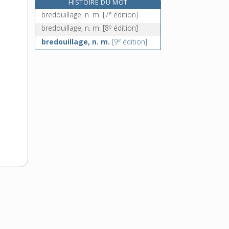
HISTOIRE DU MOT
bref, brève [I], adj. et adv.
e
bredouillage, n. m.
[7
édition]
bref [II], n. m.
e
bredouillage, n. m.
[8
édition]
e
bregin, n. m.
[7
édition]
e
bredouillage, n. m.
[9
édition]
bréhaigne, adj.