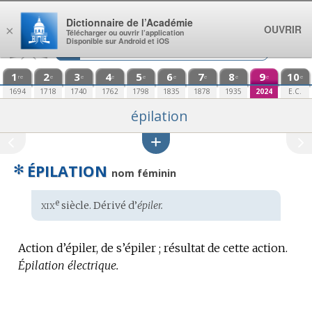
Aller au contenu
Dictionnaire de l’Académie
OUVRIR
×
Télécharger ou ouvrir l’application
Disponible sur Android et iOS
1
2
3
4
5
6
7
8
9
10
re
e
e
e
e
e
e
e
e
e
1694
1718
1740
1762
1798
1835
1878
1935
2024
E.C.
épilation
✻
ÉPILATION
nom féminin
xix
e
Étymologie
siècle. Dérivé d’
épiler.
:
Action d’épiler, de s’épiler ; résultat de cette action.
Épilation électrique.