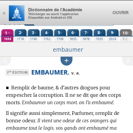
Aller au contenu
Dictionnaire de l’Académie
OUVRIR
×
Télécharger ou ouvrir l’application
Disponible sur Android et iOS
1
2
3
4
5
6
7
8
9
10
e
e
e
e
e
e
e
e
re
e
1694
1718
1740
1762
1798
1835
1878
1935
2024
E.C.
embaumer
EMBAUMER.
re
v. a.
1
ÉDITION
■
Remplir de baume, & d’autres drogues pour
empescher la corruption. Il ne se dit que des corps
morts.
Embaumer un corps mort. on l’a embaumé.
Il signifie aussi simplement, Parfumer, remplir de
bonne odeur.
Il vient une odeur de ces orangers qui
embaume tout le logis. vos gands ont embaumé ma