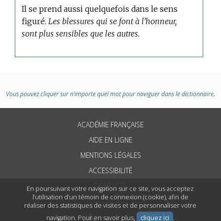
Il se prend aussi quelquefois dans le sens
figuré.
Les blessures qui se font à l’honneur,
sont plus sensibles que les autres.
Vous pouvez cliquer sur n’importe quel mot pour naviguer dans le dictionnaire.
ACADÉMIE FRANÇAISE
AIDE EN LIGNE
MENTIONS LÉGALES
ACCESSIBILITÉ
CONTACTS
En poursuivant votre navigation sur ce site, vous acceptez
l’utilisation d’un témoin de connexion (cookie), afin de
réaliser des statistiques de visites et de personnaliser votre
navigation. Pour en savoir plus,
cliquez ici
.