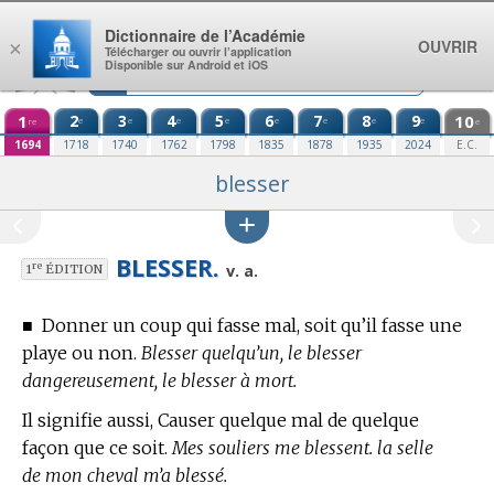
Aller au contenu
Dictionnaire de l’Académie
OUVRIR
×
Télécharger ou ouvrir l’application
Disponible sur Android et iOS
1
2
3
4
5
6
7
8
9
10
e
e
e
e
e
e
e
e
re
e
1694
1718
1740
1762
1798
1835
1878
1935
2024
E.C.
blesser
BLESSER.
re
v. a.
1
ÉDITION
■
Donner un coup qui fasse mal, soit qu’il fasse une
playe ou non.
Blesser quelqu’un, le blesser
dangereusement, le blesser à mort.
Il signifie aussi, Causer quelque mal de quelque
façon que ce soit.
Mes souliers me blessent. la selle
de mon cheval m’a blessé.