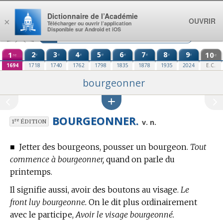
Aller au contenu
Dictionnaire de l’Académie
OUVRIR
×
Télécharger ou ouvrir l’application
Disponible sur Android et iOS
1
2
3
4
5
6
7
8
9
10
e
e
e
e
e
e
e
e
re
e
1694
1718
1740
1762
1798
1835
1878
1935
2024
E.C.
bourgeonner
BOURGEONNER.
re
v. n.
1
ÉDITION
■
Jetter des bourgeons, pousser un bourgeon.
Tout
commence à bourgeonner,
quand on parle du
printemps.
Il signifie aussi, avoir des boutons au visage.
Le
front luy bourgeonne.
On le dit plus ordinairement
avec le participe,
Avoir le visage bourgeonné.