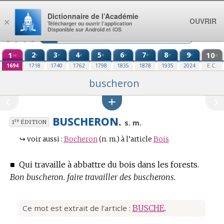
Aller au contenu
Dictionnaire de l’Académie
OUVRIR
×
Télécharger ou ouvrir l’application
Disponible sur Android et iOS
1
2
3
4
5
6
7
8
9
10
e
e
e
e
e
e
e
e
re
e
1694
1718
1740
1762
1798
1835
1878
1935
2024
E.C.
buscheron
BUSCHERON.
re
s. m.
1
ÉDITION
↪
voir aussi :
Bocheron
(n. m.)
à l’article
Bois
■
Qui travaille à abbattre du bois dans les forests.
Bon buscheron. faire travailler des buscherons.
Ce mot est extrait de l'article :
BUSCHE
.