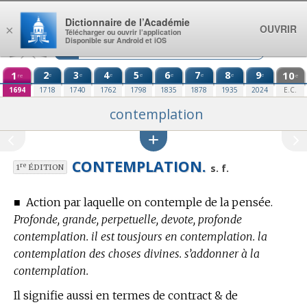
Aller au contenu
Dictionnaire de l’Académie
OUVRIR
×
Télécharger ou ouvrir l’application
Disponible sur Android et iOS
1
2
3
4
5
6
7
8
9
10
e
e
e
e
e
e
e
e
re
e
1694
1718
1740
1762
1798
1835
1878
1935
2024
E.C.
contemplation
CONTEMPLATION.
re
s. f.
1
ÉDITION
■
Action par laquelle on contemple de la pensée.
Profonde, grande, perpetuelle, devote, profonde
contemplation. il est tousjours en contemplation. la
contemplation des choses divines. s’addonner à la
contemplation.
Il signifie aussi en
termes de contract & de