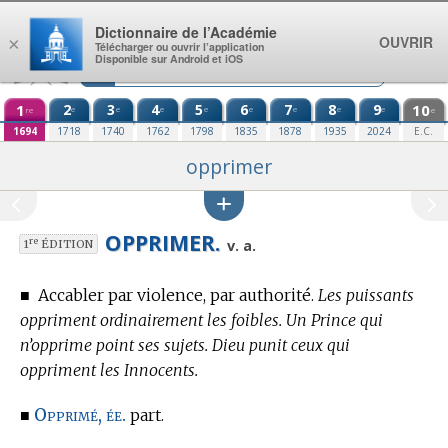
Aller au contenu
Dictionnaire de l’Académie
OUVRIR
×
Télécharger ou ouvrir l’application
Disponible sur Android et iOS
1
2
3
4
5
6
7
8
9
10
e
e
e
e
e
e
e
e
re
e
1694
1718
1740
1762
1798
1835
1878
1935
2024
E.C.
opprimer
OPPRIMER.
re
v. a.
1
ÉDITION
■
Accabler par violence, par authorité.
Les puissants
oppriment ordinairement les foibles. Un Prince qui
n’opprime point ses sujets. Dieu punit ceux qui
oppriment les Innocents.
Opprimé, ée.
■
part.