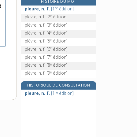
HISTOIRE DU MOT
t
pliable, adj.
re
pleure, n. f.
[1
édition]
pliage, n. m.
e
plevre, n. f.
[2
édition]
pliant, -ante, adj.
e
plèvre, n. f.
[3
édition]
e
plica, n. m.
[7
édition]
e
plèvre, n. f.
[4
édition]
e
plèvre, n. f.
[5
édition]
e
plèvre, n. f.
[6
édition]
e
plèvre, n. f.
[7
édition]
e
plèvre, n. f.
[8
édition]
e
plèvre, n. f.
[9
édition]
HISTORIQUE DE CONSULTATION
re
pleure, n. f.
[1
édition]