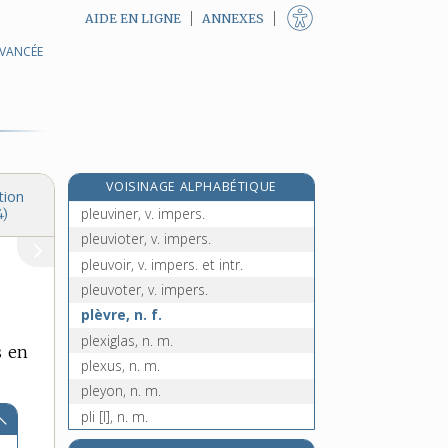
AIDE EN LIGNE
ANNEXES
AVANCÉE
e
pleuropneumonie, n. f.
[8
édition]
pleurote, n. m.
pleurotomie, n. f.
pleutre, n. m.
pleutrerie, n. f.
VOISINAGE ALPHABÉTIQUE
pleuvasser, v. impers.
tion
pleuviner, v. impers.
4)
pleuvioter, v. impers.
pleuvoir, v. impers. et intr.
pleuvoter, v. impers.
plèvre, n. f.
plexiglas, n. m.
s en
plexus, n. m.
pleyon, n. m.
pli [I], n. m.
pli [II], n. m.