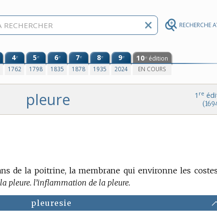
RECHERCHE 
4
5
6
7
8
9
10
e
e
e
e
e
e
édition
e
0
1762
1798
1835
1878
1935
2024
EN COURS
pleure
re
1
édi
(169
s de la poitrine, la membrane qui environne les coste
a pleure. l’inflammation de la pleure.
pleuresie