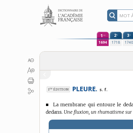
Aller au contenu
1
2
3
e
e
re
1694
1718
174
PLEURE.
re
s. f.
1
ÉDITION
■
La membrane qui entoure le dedan
dedans.
Une fluxion, un rhumatisme sur l