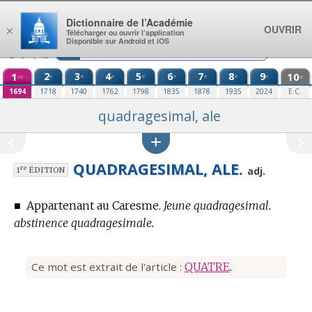
Aller au contenu
Dictionnaire de l’Académie
OUVRIR
×
Télécharger ou ouvrir l’application
Disponible sur Android et iOS
1
2
3
4
5
6
7
8
9
10
e
e
e
e
e
e
e
e
re
e
1694
1718
1740
1762
1798
1835
1878
1935
2024
E.C.
quadragesimal, ale
QUADRAGESIMAL, ALE.
re
adj.
1
ÉDITION
■
Appartenant au Caresme.
Jeune quadragesimal.
abstinence quadragesimale.
Ce mot est extrait de l'article :
QUATRE
.