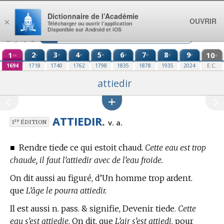
Aller au contenu
Dictionnaire de l’Académie
OUVRIR
×
Télécharger ou ouvrir l’application
Disponible sur Android et iOS
1
2
3
4
5
6
7
8
9
10
e
e
e
e
e
e
e
e
re
e
1694
1718
1740
1762
1798
1835
1878
1935
2024
E.C.
attiedir
ATTIEDIR.
re
v. a.
1
ÉDITION
■
Rendre tiede ce qui estoit chaud.
Cette eau est trop
chaude, il faut l’attiedir avec de l’eau froide.
On dit aussi au figuré, d’Un homme trop ardent.
que
L’âge le pourra attiedir.
Il est aussi n. pass. & signifie, Devenir tiede.
Cette
eau s’est attiedie,
On dit, que
L’air s’est attiedi,
pour