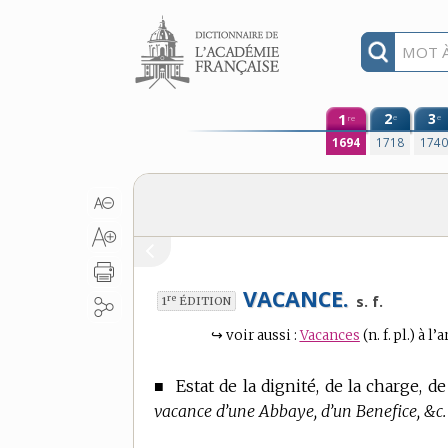
Aller au contenu
1
2
3
e
e
re
1694
1718
174
VACANCE.
re
s. f.
1
ÉDITION
↪
voir aussi :
Vacances
(n. f. pl.)
à l’a
■
Estat de la dignité, de la charge, d
vacance d’une Abbaye, d’un Benefice, &c.