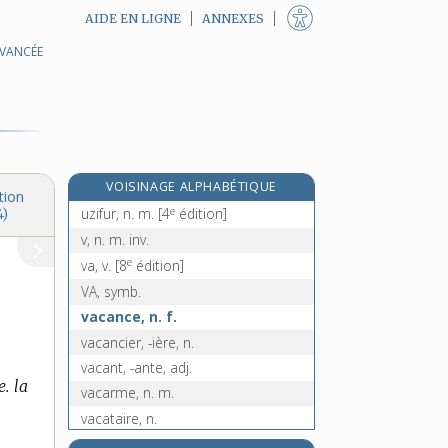
AIDE EN LIGNE
ANNEXES
AVANCÉE
uvéal, -ale, adj.
uvée, n. f.
uvéite, n. f.
uvulaire, adj.
uvule, n. f.
VOISINAGE ALPHABÉTIQUE
uzbek, -èke, adj.
tion
e
uzifur, n. m.
[4
édition]
4)
v, n. m. inv.
e
va, v.
[8
édition]
VA, symb.
vacance, n. f.
vacancier, -ière, n.
vacant, -ante, adj.
. la
vacarme, n. m.
vacataire, n.
vacation, n. f.