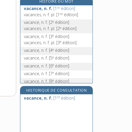
HISTOIRE DU MOT
vacations, n. f. pl.
re
vacance, n. f.
[1
édition]
vaccin, n. m.
re
vacances, n. f. pl.
[1
édition]
vaccinal, -ale, adj.
e
vacance, n. f.
[2
édition]
e
vaccination, n. f.
vacances, n. f. pl.
[2
édition]
e
vacance, n. f.
[3
édition]
e
vacances, n. f. pl.
[3
édition]
e
vacance, n. f.
[4
édition]
e
vacance, n. f.
[5
édition]
e
vacance, n. f.
[6
édition]
e
vacance, n. f.
[7
édition]
e
vacance, n. f.
[8
édition]
e
vacance, n. f.
[9
édition]
HISTORIQUE DE CONSULTATION
re
vacance, n. f.
[1
édition]