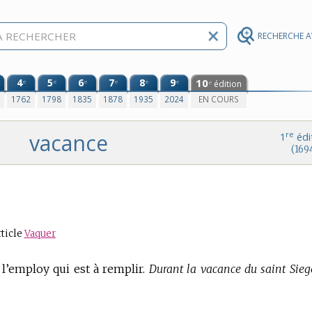
RECHERCHE 
4
5
6
7
8
9
10
e
e
e
e
e
e
édition
e
0
1762
1798
1835
1878
1935
2024
EN COURS
vacance
re
1
édi
(169
rticle
Vaquer
e l’employ qui est à remplir.
Durant la vacance du saint Siege