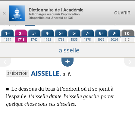
Aller au contenu
Dictionnaire de l’Académie
OUVRIR
×
Télécharger ou ouvrir l’application
Disponible sur Android et iOS
1
2
3
4
5
6
7
8
9
10
re
e
e
e
e
e
e
e
e
e
1694
1718
1740
1762
1798
1835
1878
1935
2024
E.C.
aisselle
AISSELLE.
e
s. f.
2
ÉDITION
■
Le dessous du bras à l’endroit où il se joint à
l’espaule.
L’aisselle droite. l’aisselle gauche. porter
quelque chose sous ses aisselles.