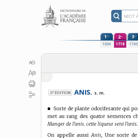
Aller au contenu
1
2
3
re
e
e
1694
1718
174
ANIS.
e
s. m.
2
ÉDITION
■
Sorte de plante odoriferante qui 
met au rang des quatre semences ch
Manger de l’anis. cette liqueur sent l’anis.
On appelle aussi
Anis,
Une sorte de 