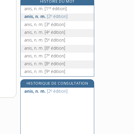
HISTOIRE DU MOT
ankylose, n. f.
re
anis, n. m.
[1
édition]
ankyloser, v. tr.
e
anis, n. m.
[2
édition]
annal, -ale, adj.
e
anis, n. m.
[3
édition]
annales, n. f. pl.
e
anis, n. m.
[4
édition]
e
anis, n. m.
[5
édition]
e
anis, n. m.
[6
édition]
e
anis, n. m.
[7
édition]
e
anis, n. m.
[8
édition]
e
anis, n. m.
[9
édition]
HISTORIQUE DE CONSULTATION
e
anis, n. m.
[2
édition]