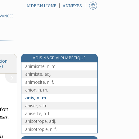
AIDE EN LIGNE
ANNEXES
AVANCÉE
animalité, n. f.
animateur, -trice, adj. et n.
animation, n. f.
animato, adv.
e
animé, ée, adj.
[5
édition]
VOISINAGE ALPHABÉTIQUE
animer, v. tr.
tion
animisme, n. m.
8)
animiste, adj.
animosité, n. f.
anion, n. m.
anis, n. m.
aniser, v. tr.
u’on
anisette, n. f.
ses.
anisotrope, adj.
anisotropie, n. f.
is
e
ankiloglosse, n. m.
[5
édition]