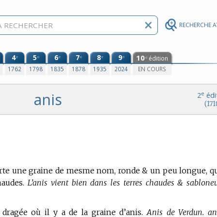
RECHERCHE 
4
5
6
7
8
9
10
e
e
e
e
e
e
édition
e
0
1762
1798
1835
1878
1935
2024
EN COURS
anis
e
2
édi
(171
porte une graine de mesme nom, ronde & un peu longue, q
audes.
L’anis vient bien dans les terres chaudes & sabloneu
dragée où il y a de la graine d’anis.
Anis de Verdun. an