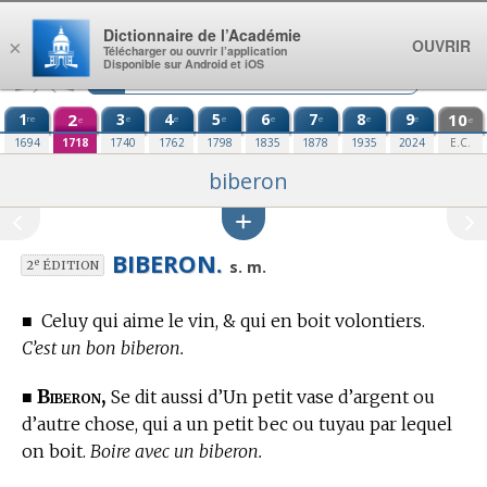
Aller au contenu
Dictionnaire de l’Académie
OUVRIR
×
Télécharger ou ouvrir l’application
Disponible sur Android et iOS
1
2
3
4
5
6
7
8
9
10
re
e
e
e
e
e
e
e
e
e
1694
1718
1740
1762
1798
1835
1878
1935
2024
E.C.
biberon
BIBERON.
e
s. m.
2
ÉDITION
■
Celuy qui aime le vin, & qui en boit volontiers.
C’est un bon biberon.
Biberon,
■
Se dit aussi d’Un petit vase d’argent ou
d’autre chose, qui a un petit bec ou tuyau par lequel
on boit.
Boire avec un biberon.