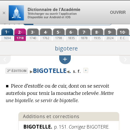
Aller au contenu
Dictionnaire de l’Académie
OUVRIR
×
Télécharger ou ouvrir l’application
Disponible sur Android et iOS
1
2
3
4
5
6
7
8
9
10
re
e
e
e
e
e
e
e
e
e
1694
1718
1740
1762
1798
1835
1878
1935
2024
E.C.
bigotere
BIGOTELLE
.
+
e
s. f.
▶
◀
2
ÉDITION
■
Piece d’estoffe ou de cuir, dont on se servoit
autrefois pour tenir la moustache relevée.
Mettre
une bigotelle. se servir de bigotelle.
Additions et corrections
BIGOTELLE.
p. 151.
Corrigez
BIGOTERE.