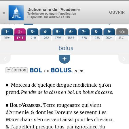
Aller au contenu
Dictionnaire de l’Académie
OUVRIR
×
Télécharger ou ouvrir l’application
Disponible sur Android et iOS
1
2
3
4
5
6
7
8
9
10
re
e
e
e
e
e
e
e
e
e
1694
1718
1740
1762
1798
1835
1878
1935
2024
E.C.
bolus
BOL
BOLUS.
ou
e
s. m.
2
ÉDITION
■
Morceau de quelque drogue medicinale qu’on
prend.
Prendre de la câsse en bol. un bolus de casse.
Bol d’Armenie.
■
Terre rougeastre qui vient
d’Armenie, & dont les Doreurs se servent. Les
Mareschaux s’en servent aussi pour les chevaux,
& l’appellent presque tous, par ignorance, du