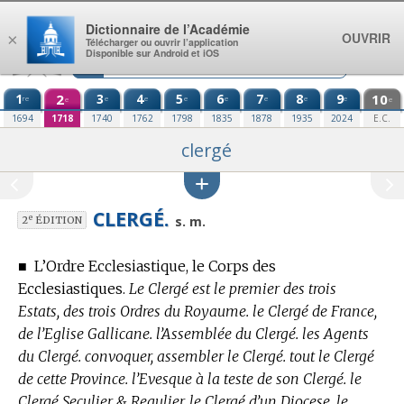
Aller au contenu
Dictionnaire de l’Académie
OUVRIR
×
Télécharger ou ouvrir l’application
Disponible sur Android et iOS
1
2
3
4
5
6
7
8
9
10
re
e
e
e
e
e
e
e
e
e
1694
1718
1740
1762
1798
1835
1878
1935
2024
E.C.
clergé
CLERGÉ.
e
s. m.
2
ÉDITION
■
L’Ordre Ecclesiastique, le Corps des
Ecclesiastiques.
Le Clergé est le premier des trois
Estats, des trois Ordres du Royaume. le Clergé de France,
de l’Eglise Gallicane. l’Assemblée du Clergé. les Agents
du Clergé. convoquer, assembler le Clergé. tout le Clergé
de cette Province. l’Evesque à la teste de son Clergé. le
Clergé Seculier & Regulier. le Clergé d’un Diocese. le