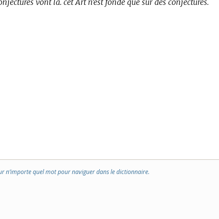
jectures vont là. cet Art n’est fondé que sur des conjectures.
ur n’importe quel mot pour naviguer dans le dictionnaire.