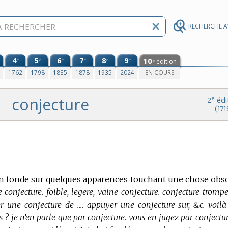
RECHERCHE 
4
5
6
7
8
9
10
e
e
e
e
e
e
édition
e
0
1762
1798
1835
1878
1935
2024
EN COURS
conjecture
e
2
édi
(171
on fonde sur quelques apparences touchant une chose obs
e conjecture. foible, legere, vaine conjecture. conjecture tromp
r une conjecture de .... appuyer une conjecture sur, &c. voil
 ? je n’en parle que par conjecture. vous en jugez par conjectur