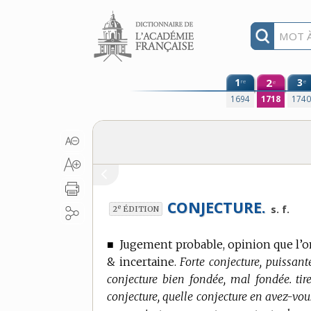
Aller au contenu
1
2
3
re
e
e
1694
1718
174
CONJECTURE.
e
s. f.
2
ÉDITION
■
Jugement probable, opinion que l’
& incertaine.
Forte conjecture, puissant
conjecture bien fondée, mal fondée. tire
conjecture, quelle conjecture en avez-vous