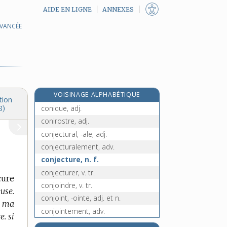
AIDE EN LIGNE
ANNEXES
AVANCÉE
e
congruité, n. f.
[7
édition]
congrûment, adv.
conicine, n. f.
conicité, n. f.
conidie, n. f.
VOISINAGE ALPHABÉTIQUE
conifères, n. m. pl.
tion
conique, adj.
8)
conirostre, adj.
conjectural, -ale, adj.
conjecturalement, adv.
conjecture, n. f.
conjecturer, v. tr.
cure
conjoindre, v. tr.
euse.
conjoint, -ointe, adj. et n.
à ma
conjointement, adv.
e. si
conjoncteur, n. m.