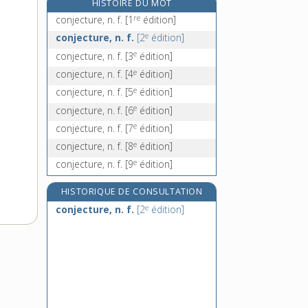
HISTOIRE DU MOT
conjoncteur-disjoncteur, n. m.
re
conjecture, n. f.
[1
édition]
conjonctif, -ive, adj.
e
conjecture, n. f.
[2
édition]
conjonction, n. f.
e
conjecture, n. f.
[3
édition]
conjonctivite, n. f.
e
conjecture, n. f.
[4
édition]
e
conjecture, n. f.
[5
édition]
e
conjecture, n. f.
[6
édition]
e
conjecture, n. f.
[7
édition]
e
conjecture, n. f.
[8
édition]
e
conjecture, n. f.
[9
édition]
HISTORIQUE DE CONSULTATION
e
conjecture, n. f.
[2
édition]