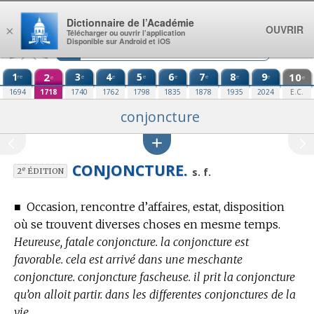
Aller au contenu
Dictionnaire de l’Académie
OUVRIR
×
Télécharger ou ouvrir l’application
Disponible sur Android et iOS
1
2
3
4
5
6
7
8
9
10
re
e
e
e
e
e
e
e
e
e
1694
1718
1740
1762
1798
1835
1878
1935
2024
E.C.
conjoncture
CONJONCTURE.
e
s. f.
2
ÉDITION
■
Occasion, rencontre d’affaires, estat, disposition
où se trouvent diverses choses en mesme temps.
Heureuse, fatale conjoncture. la conjoncture est
favorable. cela est arrivé dans une meschante
conjoncture. conjoncture fascheuse. il prit la conjoncture
qu’on alloit partir. dans les differentes conjonctures de la
vie.