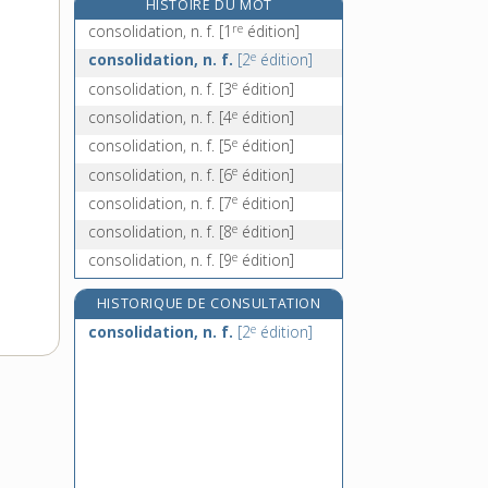
HISTOIRE DU MOT
consommé, -ée [I], adj.
re
consolidation, n. f.
[1
édition]
consommé [II], n. m.
e
consolidation, n. f.
[2
édition]
consommer, v. tr.
e
consolidation, n. f.
[3
édition]
consomptible, adj.
e
consolidation, n. f.
[4
édition]
e
consolidation, n. f.
[5
édition]
e
consolidation, n. f.
[6
édition]
e
consolidation, n. f.
[7
édition]
e
consolidation, n. f.
[8
édition]
e
consolidation, n. f.
[9
édition]
HISTORIQUE DE CONSULTATION
e
consolidation, n. f.
[2
édition]