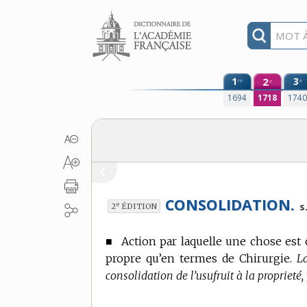
Aller au contenu
1
2
3
re
e
e
1694
1718
174
CONSOLIDATION.
e
s.
2
ÉDITION
■
Action par laquelle une chose est c
propre qu’en
termes de Chirurgie.
L
consolidation de l’usufruit à la proprieté,