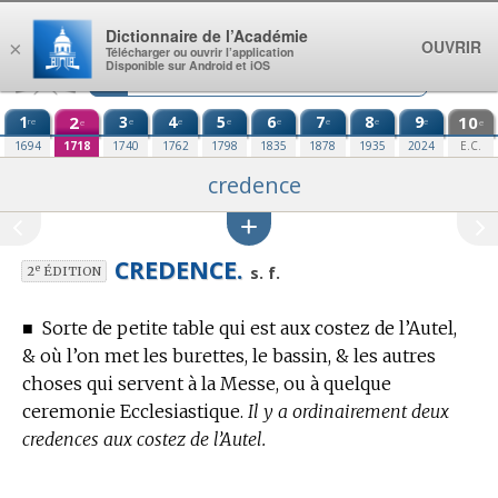
Aller au contenu
Dictionnaire de l’Académie
OUVRIR
×
Télécharger ou ouvrir l’application
Disponible sur Android et iOS
1
2
3
4
5
6
7
8
9
10
re
e
e
e
e
e
e
e
e
e
1694
1718
1740
1762
1798
1835
1878
1935
2024
E.C.
credence
CREDENCE.
e
s. f.
2
ÉDITION
■
Sorte de petite table qui est aux costez de l’Autel,
& où l’on met les burettes, le bassin, & les autres
choses qui servent à la Messe, ou à quelque
ceremonie Ecclesiastique.
Il y a ordinairement deux
credences aux costez de l’Autel.