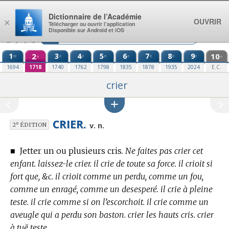
Aller au contenu
Dictionnaire de l’Académie
OUVRIR
×
Télécharger ou ouvrir l’application
Disponible sur Android et iOS
1
2
3
4
5
6
7
8
9
10
re
e
e
e
e
e
e
e
e
e
1694
1718
1740
1762
1798
1835
1878
1935
2024
E.C.
crier
CRIER.
e
v. n.
2
ÉDITION
■
Jetter un ou plusieurs cris.
Ne faites pas crier cet
enfant. laissez-le crier. il crie de toute sa force. il crioit si
fort que, &c. il crioit comme un perdu, comme un fou,
comme un enragé, comme un desesperé. il crie à pleine
teste. il crie comme si on l’escorchoit. il crie comme un
aveugle qui a perdu son baston. crier les hauts cris. crier
à tuë teste.