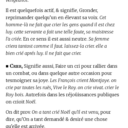
vengeance.
Il est quelquefois actif, & signifie, Gronder,
reprimander quelqu’un en élevant sa voix.
Cet
homme-là ne fait que crier les gens quand il est chez
luy. cette servante a fait une telle faute, sa maistresse
l’a criée.
En ce sens il est aussi neutre.
Sa femme
criera tantost comme il faut. laissez-la crier. elle a
bien crié aprés luy. il ne fait que crier.
Crier,
■
Signifie aussi, Faire un cri pour rallier dans
un combat, ou dans quelque autre occasion pour
tesmoigner sa joye.
Les François crient Montjoye. on
crie par toutes les ruës, Vive le Roy. on crie vivat. crier le
Roy bois.
Autrefois dans les réjoüissances publiques
on crioit
Noël.
On dit prov.
On a tant crié Noël qu’il est venu,
pour
dire, qu’On a tant demandé & desiré une chose
qu’elle est arrivée.