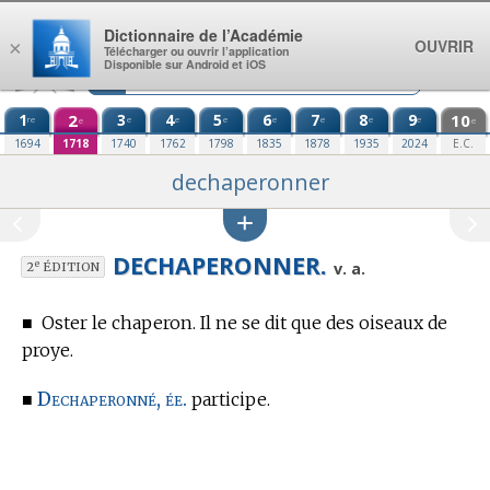
Aller au contenu
Dictionnaire de l’Académie
OUVRIR
×
Télécharger ou ouvrir l’application
Disponible sur Android et iOS
1
2
3
4
5
6
7
8
9
10
re
e
e
e
e
e
e
e
e
e
1694
1718
1740
1762
1798
1835
1878
1935
2024
E.C.
dechaperonner
DECHAPERONNER.
e
v. a.
2
ÉDITION
■
Oster le chaperon. Il ne se dit que des oiseaux de
proye.
Dechaperonné, ée.
■
participe.