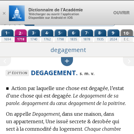
Aller au contenu
Dictionnaire de l’Académie
OUVRIR
×
Télécharger ou ouvrir l’application
Disponible sur Android et iOS
1
2
3
4
5
6
7
8
9
10
re
e
e
e
e
e
e
e
e
e
1694
1718
1740
1762
1798
1835
1878
1935
2024
E.C.
degagement
DEGAGEMENT.
e
s. m. v.
2
ÉDITION
■
Action par laquelle une chose est degagée, l’estat
d’une chose qui est degagée.
Le degagement de sa
parole. degagement du cœur. degagement de la poitrine.
On appelle
Degagement,
dans une maison, dans
un appartement, Une issuë secrete & derobée qui
sert à la commodité du logement.
Chaque chambre