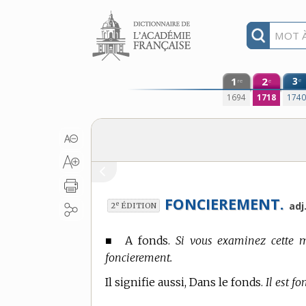
Aller au contenu
1
2
3
e
re
e
1694
1718
174
FONCIEREMENT.
e
adj
2
ÉDITION
■
A fonds.
Si vous examinez cette ma
foncierement.
Il signifie aussi, Dans le fonds.
Il est 