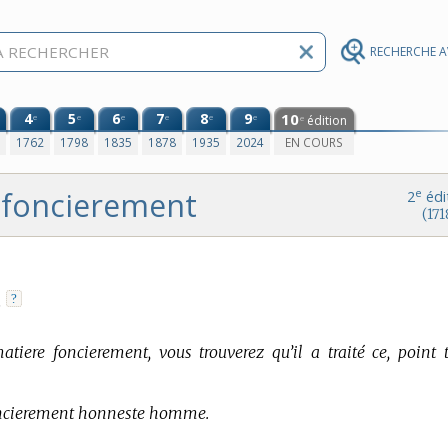
RECHERCHE 
4
5
6
7
8
9
10
e
e
e
e
e
e
édition
e
0
1762
1798
1835
1878
1935
2024
EN COURS
foncierement
e
2
édi
(171
?
.
tiere foncierement, vous trouverez qu’il a traité ce, point t
foncierement honneste homme.