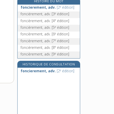
HISTOIRE DU MOT
e
[5
édition]
e
foncierement, adv.
[2
édition]
fonctionnalisme, n. m.
e
fonciérement, adv.
[3
édition]
fonctionnaliste, adj.
e
foncièrement, adv.
[4
édition]
fonctionnariat, n. m.
e
foncièrement, adv.
[5
édition]
fonctionnarisation, n. f.
e
foncièrement, adv.
[6
édition]
e
foncièrement, adv.
[7
édition]
e
foncièrement, adv.
[8
édition]
e
foncièrement, adv.
[9
édition]
HISTORIQUE DE CONSULTATION
e
foncierement, adv.
[2
édition]