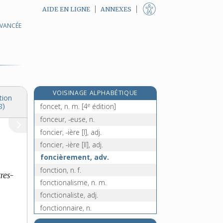
AIDE EN LIGNE
ANNEXES
AVANCÉE
fonçage [I], n. m.
fonçage [II], n. m.
foncé, -ée, adj.
foncer [I], v. tr.
foncer [II], v. tr.
VOISINAGE ALPHABÉTIQUE
foncer [III], v. intr.
tion
e
foncet, n. m.
[4
édition]
8)
fonceur, -euse, n.
foncier, -ière [I], adj.
foncier, -ière [II], adj.
foncièrement, adv.
fonction, n. f.
res-
fonctionalisme, n. m.
fonctionaliste, adj.
fonctionnaire, n.
fonctionnaire public, n. m.