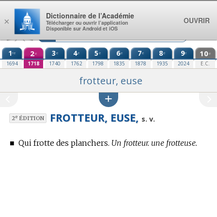
Aller au contenu
Dictionnaire de l’Académie
OUVRIR
×
Télécharger ou ouvrir l’application
Disponible sur Android et iOS
1
2
3
4
5
6
7
8
9
10
re
e
e
e
e
e
e
e
e
e
1694
1718
1740
1762
1798
1835
1878
1935
2024
E.C.
frotteur, euse
FROTTEUR, EUSE,
e
s. v.
2
ÉDITION
■
Qui frotte des planchers.
Un frotteur. une frotteuse.