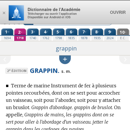
Aller au contenu
Dictionnaire de l’Académie
OUVRIR
×
Télécharger ou ouvrir l’application
Disponible sur Android et iOS
1
2
3
4
5
6
7
8
9
10
re
e
e
e
e
e
e
e
e
e
1694
1718
1740
1762
1798
1835
1878
1935
2024
E.C.
grappin
GRAPPIN.
e
s. m.
2
ÉDITION
■
Terme de marine
Instrument de fer à plusieurs
pointes recourbées, dont on se sert pour accrocher
un vaisseau, soit pour l’aborder, soit pour y attacher
un bruslot.
Grappin d’abordage. grappin de bruslot.
On
appelle,
Grappins de mains, les grappins dont on se
sert pour aller à l’abordage d’un vaisseau. jetter le
grappin dans les cordages des navires.