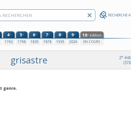
RECHERCHE 
4
5
6
7
8
9
10
e
e
e
e
e
e
édition
e
0
1762
1798
1835
1878
1935
2024
EN COURS
grisastre
e
2
édi
(171
ut genre.