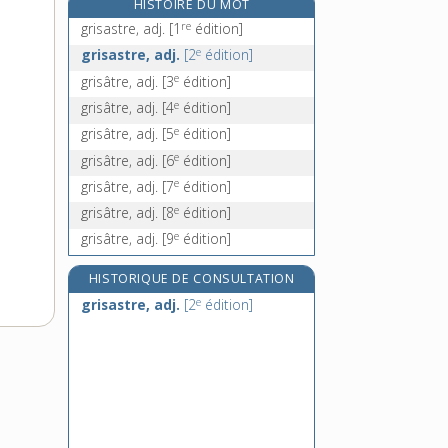
HISTOIRE DU MOT
grisette, n. f.
re
grisastre, adj.
[1
édition]
grisoler, v. intr.
e
grisastre, adj.
[2
édition]
grisoller, v. intr.
e
grisâtre, adj.
[3
édition]
grison, -onne, adj. et n. m.
e
grisâtre, adj.
[4
édition]
e
grisâtre, adj.
[5
édition]
e
grisâtre, adj.
[6
édition]
e
grisâtre, adj.
[7
édition]
e
grisâtre, adj.
[8
édition]
e
grisâtre, adj.
[9
édition]
HISTORIQUE DE CONSULTATION
e
grisastre, adj.
[2
édition]