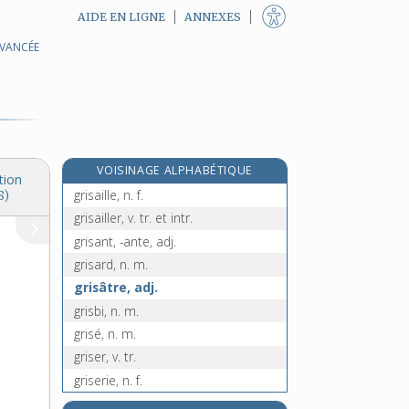
AIDE EN LIGNE
ANNEXES
AVANCÉE
grippal, -ale, adj.
grippe, n. f.
grippé, -ée, adj.
gripper, v. tr. et intr.
grippe-sou, n. m.
VOISINAGE ALPHABÉTIQUE
gris, grise, adj. et n.
tion
grisaille, n. f.
8)
grisailler, v. tr. et intr.
grisant, -ante, adj.
grisard, n. m.
grisâtre, adj.
grisbi, n. m.
grisé, n. m.
griser, v. tr.
griserie, n. f.
griset, n. m.