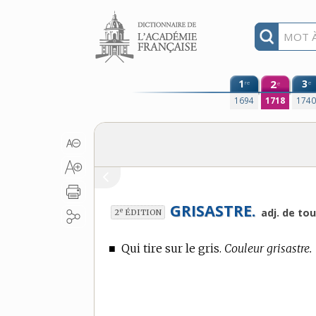
Aller au contenu
1
2
3
re
e
e
1694
1718
174
GRISASTRE.
e
adj. de to
2
ÉDITION
■
Qui tire sur le gris.
Couleur grisastre.