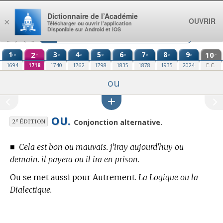
Aller au contenu
Dictionnaire de l’Académie
OUVRIR
×
Télécharger ou ouvrir l’application
Disponible sur Android et iOS
1
2
3
4
5
6
7
8
9
10
re
e
e
e
e
e
e
e
e
e
1694
1718
1740
1762
1798
1835
1878
1935
2024
E.C.
ou
OU.
e
Conjonction alternative.
2
ÉDITION
■
Cela est bon ou mauvais. j’iray aujourd’huy ou
demain. il payera ou il ira en prison.
Ou se met aussi pour Autrement.
La Logique ou la
Dialectique.