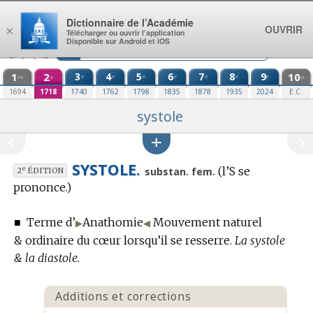
Aller au contenu
Dictionnaire de l’Académie
OUVRIR
×
Télécharger ou ouvrir l’application
Disponible sur Android et iOS
1
2
3
4
5
6
7
8
9
10
e
e
e
e
e
e
e
re
e
e
1694
1718
1740
1762
1798
1835
1878
1935
2024
E.C.
systole
SYSTOLE.
(l’S se
e
substan. fem.
2
ÉDITION
prononce.)
■
Terme d’
Anathomie
Mouvement naturel
▶
◀
& ordinaire du cœur lorsqu’il se resserre.
La systole
& la diastole.
Additions et corrections