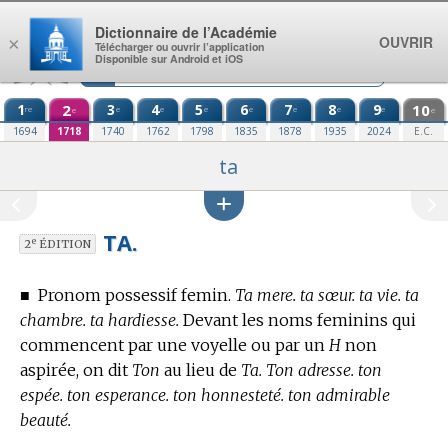
Aller au contenu
Dictionnaire de l’Académie
OUVRIR
×
Télécharger ou ouvrir l’application
Disponible sur Android et iOS
1
2
3
4
5
6
7
8
9
10
re
e
e
e
e
e
e
e
e
e
1694
1718
1740
1762
1798
1835
1878
1935
2024
E.C.
ta
TA.
e
2
ÉDITION
■
Pronom possessif femin.
Ta mere.
ta sœur. ta vie. ta
chambre. ta hardiesse.
Devant les noms feminins qui
commencent par une voyelle ou par un
H
non
aspirée, on dit
Ton
au lieu de
Ta. Ton adresse. ton
espée. ton esperance. ton honnesteté. ton admirable
beauté.