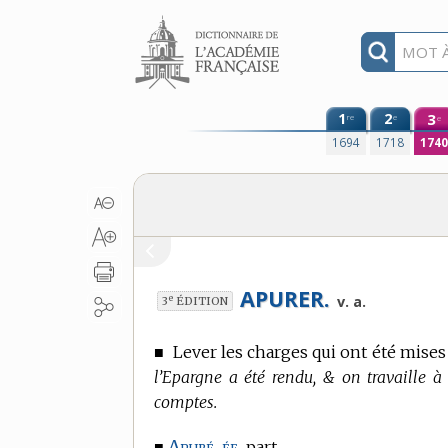
Aller au contenu
1
2
3
re
e
e
1694
1718
174
APURER.
e
v. a.
3
ÉDITION
■
Lever les charges qui ont été mises 
l’Epargne a été rendu, & on travaille à
comptes.
Apuré, ée.
■
part.