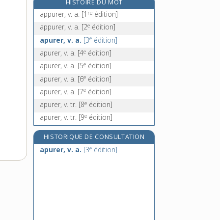
HISTOIRE DU MOT
aquafortiste, n.
re
appurer, v. a.
[1
édition]
aquagym, n. f.
e
appurer, v. a.
[2
édition]
aquamanile, n. m.
e
apurer, v. a.
[3
édition]
aquaplanage, n. m.
e
apurer, v. a.
[4
édition]
e
apurer, v. a.
[5
édition]
e
apurer, v. a.
[6
édition]
e
apurer, v. a.
[7
édition]
e
apurer, v. tr.
[8
édition]
e
apurer, v. tr.
[9
édition]
HISTORIQUE DE CONSULTATION
e
apurer, v. a.
[3
édition]