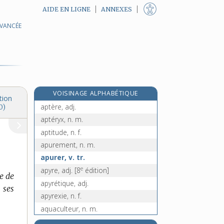
AIDE EN LIGNE
ANNEXES
AVANCÉE
a priori, loc. adv.
apriorisme, n. m.
à-propos, n. m.
apside [I], n. f.
e
apside [II], n. f.
[7
édition]
VOISINAGE ALPHABÉTIQUE
apte, adj.
tion
aptère, adj.
0)
aptéryx, n. m.
aptitude, n. f.
apurement, n. m.
apurer, v. tr.
e
apyre, adj.
[8
édition]
e de
apyrétique, adj.
 ses
apyrexie, n. f.
aquaculteur, n. m.
aquaculture, n. f.