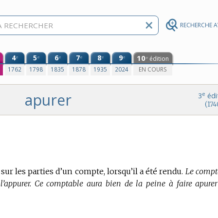
RECHERCHE 
4
5
6
7
8
9
10
e
e
e
e
e
e
édition
e
0
1762
1798
1835
1878
1935
2024
EN COURS
apurer
e
3
édi
(174
sur les parties d’un compte, lorsqu’il a été rendu.
Le compt
 l’appurer. Ce comptable aura bien de la peine à faire apurer