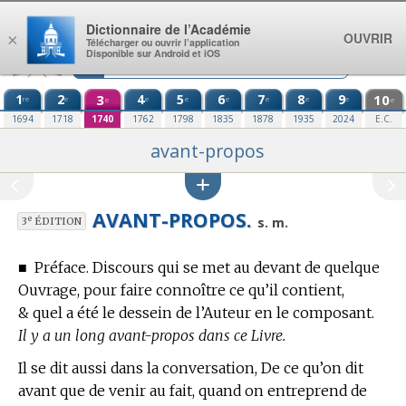
Aller au contenu
Dictionnaire de l’Académie
OUVRIR
×
Télécharger ou ouvrir l’application
Disponible sur Android et iOS
1
2
3
4
5
6
7
8
9
10
re
e
e
e
e
e
e
e
e
e
1694
1718
1740
1762
1798
1835
1878
1935
2024
E.C.
avant-propos
AVANT-PROPOS.
e
s. m.
3
ÉDITION
■
Préface. Discours qui se met au devant de quelque
Ouvrage, pour faire connoître ce qu’il contient,
& quel a été le dessein de l’Auteur en le composant.
Il y a un long avant-propos dans ce Livre.
Il se dit aussi dans la conversation, De ce qu’on dit
avant que de venir au fait, quand on entreprend de