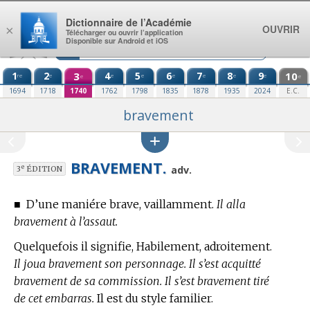
Aller au contenu
Dictionnaire de l’Académie
OUVRIR
×
Télécharger ou ouvrir l’application
Disponible sur Android et iOS
1
2
3
4
5
6
7
8
9
10
re
e
e
e
e
e
e
e
e
e
1694
1718
1740
1762
1798
1835
1878
1935
2024
E.C.
bravement
BRAVEMENT.
e
adv.
3
ÉDITION
■
D’une maniére brave, vaillamment.
Il alla
bravement à l’assaut.
Quelquefois il signifie, Habilement, adroitement.
Il joua bravement son personnage. Il s’est acquitté
bravement de sa commission. Il s’est bravement tiré
de cet embarras.
Il est du style familier.