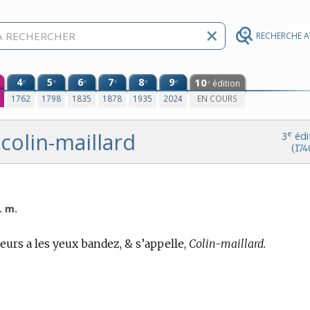
RECHERCHE 
4
5
6
7
8
9
10
e
e
e
e
e
e
édition
e
0
1762
1798
1835
1878
1935
2024
EN COURS
colin-maillard
e
3
édi
(174
. m.
ueurs a les yeux bandez, & s’appelle,
Colin-maillard.