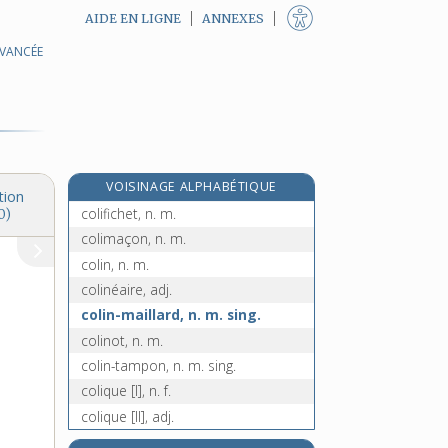
AIDE EN LIGNE
ANNEXES
AVANCÉE
e
coli, n. m.
[6
édition]
e
coliart, n. m.
[8
édition]
colibacille, n. m.
colibacillose, n. f.
colibri, n. m.
VOISINAGE ALPHABÉTIQUE
colicitant, -ante, n.
tion
colifichet, n. m.
0)
colimaçon, n. m.
colin, n. m.
colinéaire, adj.
colin-maillard, n. m. sing.
colinot, n. m.
colin-tampon, n. m. sing.
colique [I], n. f.
colique [II], adj.
e
colir, n. m.
[6
édition]