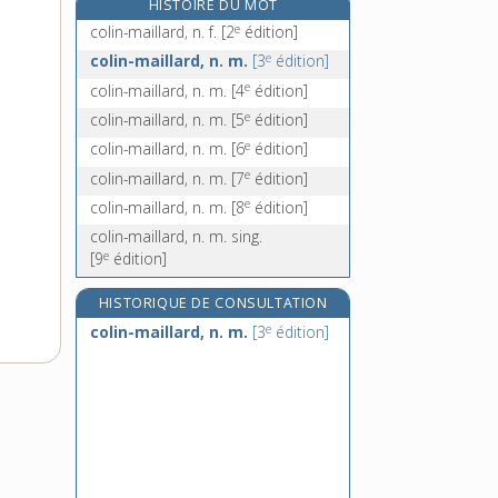
HISTOIRE DU MOT
colis, n. m.
e
colin-maillard, n. f.
[2
édition]
e
Colisée, n. m.
[7
édition]
e
colin-maillard, n. m.
[3
édition]
colistier, -ière, n.
e
colin-maillard, n. m.
[4
édition]
colite, n. f.
e
colin-maillard, n. m.
[5
édition]
e
colin-maillard, n. m.
[6
édition]
e
colin-maillard, n. m.
[7
édition]
e
colin-maillard, n. m.
[8
édition]
colin-maillard, n. m. sing.
e
[9
édition]
HISTORIQUE DE CONSULTATION
e
colin-maillard, n. m.
[3
édition]