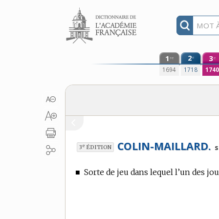
Aller au contenu
1
2
3
e
re
e
1694
1718
174
COLIN-MAILLARD.
e
s
3
ÉDITION
■
Sorte de jeu dans lequel l’un des jo