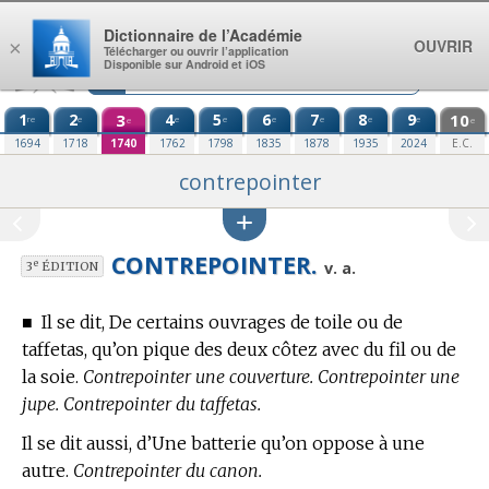
Aller au contenu
Dictionnaire de l’Académie
OUVRIR
×
Télécharger ou ouvrir l’application
Disponible sur Android et iOS
1
2
3
4
5
6
7
8
9
10
re
e
e
e
e
e
e
e
e
e
1694
1718
1740
1762
1798
1835
1878
1935
2024
E.C.
contrepointer
CONTREPOINTER.
e
v. a.
3
ÉDITION
■
Il se dit, De certains ouvrages de toile ou de
taffetas, qu’on pique des deux côtez avec du fil ou de
la soie.
Contrepointer une couverture. Contrepointer une
jupe. Contrepointer du taffetas.
Il se dit aussi, d’Une batterie qu’on oppose à une
autre.
Contrepointer du canon.