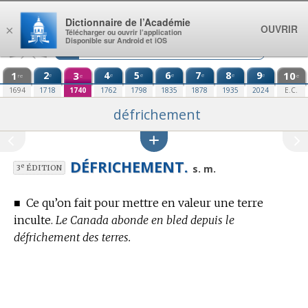
Aller au contenu
Dictionnaire de l’Académie
OUVRIR
×
Télécharger ou ouvrir l’application
Disponible sur Android et iOS
1
2
3
4
5
6
7
8
9
10
e
e
e
e
e
e
e
re
e
e
1694
1718
1740
1762
1798
1835
1878
1935
2024
E.C.
défrichement
DÉFRICHEMENT.
e
s. m.
3
ÉDITION
■
Ce qu’on fait pour mettre en valeur une terre
inculte.
Le Canada abonde en bled depuis le
défrichement des terres.