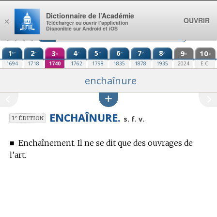
Aller au contenu
Dictionnaire de l’Académie
OUVRIR
×
Télécharger ou ouvrir l’application
Disponible sur Android et iOS
1
2
3
4
5
6
7
8
9
10
re
e
e
e
e
e
e
e
e
e
1694
1718
1740
1762
1798
1835
1878
1935
2024
E.C.
enchaînure
ENCHAÎNURE.
e
s. f. v.
3
ÉDITION
■
Enchaînement. Il ne se dit que des ouvrages de
l’art.