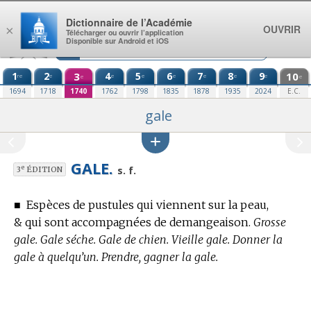
Aller au contenu
Dictionnaire de l’Académie
OUVRIR
×
Télécharger ou ouvrir l’application
Disponible sur Android et iOS
1
2
3
4
5
6
7
8
9
10
re
e
e
e
e
e
e
e
e
e
1694
1718
1740
1762
1798
1835
1878
1935
2024
E.C.
gale
GALE.
e
s. f.
3
ÉDITION
■
Espèces de pustules qui viennent sur la peau,
& qui sont accompagnées de demangeaison.
Grosse
gale. Gale séche. Gale de chien. Vieille gale. Donner la
gale à quelqu’un. Prendre, gagner la gale.