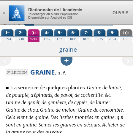
Aller au contenu
Dictionnaire de l’Académie
OUVRIR
×
Télécharger ou ouvrir l’application
Disponible sur Android et iOS
1
2
3
4
5
6
7
8
9
10
re
e
e
e
e
e
e
e
e
e
1694
1718
1740
1762
1798
1835
1878
1935
2024
E.C.
graine
GRAINE.
e
s. f.
3
ÉDITION
■
La semence de quelques plantes.
Graine de laituë,
de pourpié, d’épinards, de pavot, de cochenille, &c.
Graine de genêt, de genièvre, de cyprès, de laurier.
Graine de chou. Graine de melon. Graine de concombre.
Cela vient de graine. Des herbes montées en graine, qui
sont en graine. Semer les graines en décours. Acheter de
la graine pour des oiseaux.