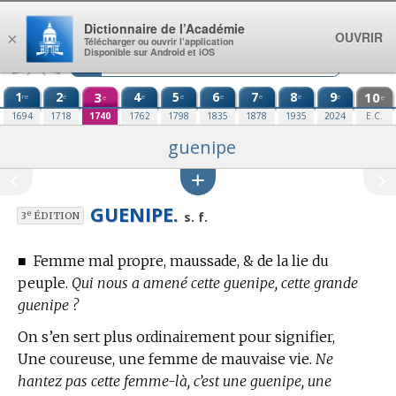
Aller au contenu
Dictionnaire de l’Académie
OUVRIR
×
Télécharger ou ouvrir l’application
Disponible sur Android et iOS
1
2
3
4
5
6
7
8
9
10
re
e
e
e
e
e
e
e
e
e
1694
1718
1740
1762
1798
1835
1878
1935
2024
E.C.
guenipe
GUENIPE.
e
s. f.
3
ÉDITION
■
Femme mal propre, maussade, & de la lie du
peuple.
Qui nous a amené cette guenipe, cette grande
guenipe ?
On s’en sert plus ordinairement pour signifier,
Une coureuse, une femme de mauvaise vie.
Ne
hantez pas cette femme-là, c’est une guenipe, une