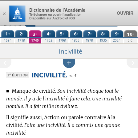
Aller au contenu
Dictionnaire de l’Académie
OUVRIR
×
Télécharger ou ouvrir l’application
Disponible sur Android et iOS
1
2
3
4
5
6
7
8
9
10
re
e
e
e
e
e
e
e
e
e
1694
1718
1740
1762
1798
1835
1878
1935
2024
E.C.
incivilité
INCIVILITÉ.
e
s. f.
3
ÉDITION
■
Manque de civilité.
Son incivilité choque tout le
monde. Il y a de l’incivilité à faire cela. Une incivilité
notable. Il a fait mille incivilitez.
Il signifie aussi, Action ou parole contraire à la
civilité.
Faire une incivilité. Il a commis une grande
incivilité.