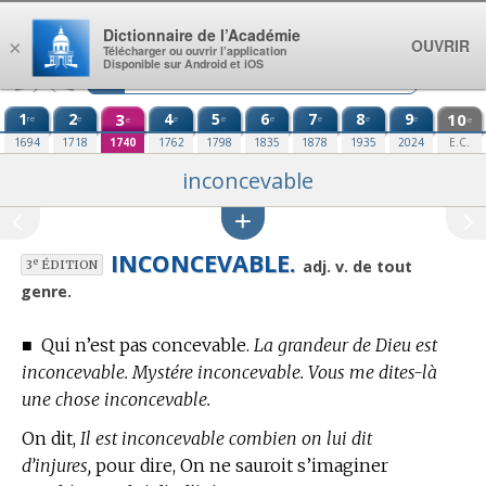
Aller au contenu
Dictionnaire de l’Académie
OUVRIR
×
Télécharger ou ouvrir l’application
Disponible sur Android et iOS
1
2
3
4
5
6
7
8
9
10
re
e
e
e
e
e
e
e
e
e
1694
1718
1740
1762
1798
1835
1878
1935
2024
E.C.
inconcevable
INCONCEVABLE.
e
adj. v. de tout
3
ÉDITION
genre.
■
Qui n’est pas concevable.
La grandeur de Dieu est
inconcevable. Mystére inconcevable. Vous me dites-là
une chose inconcevable.
On dit,
Il est inconcevable combien on lui dit
d’injures,
pour dire, On ne sauroit s’imaginer