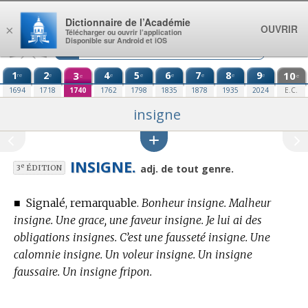
Aller au contenu
Dictionnaire de l’Académie
OUVRIR
×
Télécharger ou ouvrir l’application
Disponible sur Android et iOS
1
2
3
4
5
6
7
8
9
10
re
e
e
e
e
e
e
e
e
e
1694
1718
1740
1762
1798
1835
1878
1935
2024
E.C.
insigne
INSIGNE.
e
adj. de tout genre.
3
ÉDITION
■
Signalé, remarquable.
Bonheur insigne. Malheur
insigne. Une grace, une faveur insigne. Je lui ai des
obligations insignes. C’est une fausseté insigne. Une
calomnie insigne. Un voleur insigne. Un insigne
faussaire. Un insigne fripon.