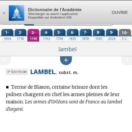
Aller au contenu
Dictionnaire de l’Académie
OUVRIR
×
Télécharger ou ouvrir l’application
Disponible sur Android et iOS
1
2
3
4
5
6
7
8
9
10
re
e
e
e
e
e
e
e
e
e
1694
1718
1740
1762
1798
1835
1878
1935
2024
E.C.
lambel
LAMBEL.
e
subst. m.
3
ÉDITION
■
Terme de Blason,
certaine brisure dont les
puînez chargent en chef les armes pleines de leur
maison.
Les armes d’Orléans sont de France au lambel
d’argent.