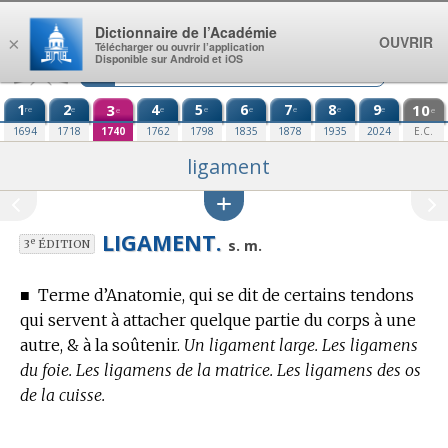
Aller au contenu
Dictionnaire de l’Académie
OUVRIR
×
Télécharger ou ouvrir l’application
Disponible sur Android et iOS
1
2
3
4
5
6
7
8
9
10
re
e
e
e
e
e
e
e
e
e
1694
1718
1740
1762
1798
1835
1878
1935
2024
E.C.
ligament
LIGAMENT.
e
s. m.
3
ÉDITION
■
Terme d’Anatomie,
qui se dit de certains tendons
qui servent à attacher quelque partie du corps à une
autre, & à la soûtenir.
Un ligament large. Les ligamens
du foie. Les ligamens de la matrice. Les ligamens des os
de la cuisse.